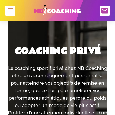
ACCUEIL
PLANNING
COACHING PRIVÉ
ZUMBA
PILOXING KNOCKOUT
PILATES
Le coaching sportif privé chez NB Coaching
offre un accompagnement personnalisé
FASCIA FLOW
pour atteindre vos objectifs de remise en
RENFORCEMENT MUSCULAIRE
forme, que ce soit pour améliorer vos
BARRE AU SOL ( ATTENTION CE COURS N’ EST
performances athlétiques, perdre du poids
PAS ENCORE OUVERT )
ou adopter un mode de vie plus actif.
HIIT / WOD
Profitez d'une attention individuelle et d'un