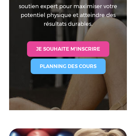
COACHING PRIVÉ
soutien expert pour maximiser votre
LES PITCHOUNES
potentiel physique et atteindre des
FUNKIDZ
résultats durables.
A PROPOS
BLOG
JE SOUHAITE M'INSCRIRE
PLANNING DES COURS