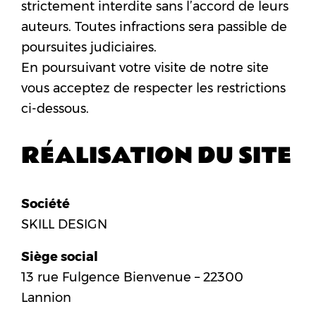
COACHING PRIVÉ
strictement interdite sans l’accord de leurs
auteurs. Toutes infractions sera passible de
LES PITCHOUNES
poursuites judiciaires.
FUNKIDZ
En poursuivant votre visite de notre site
A PROPOS
vous acceptez de respecter les restrictions
BLOG
ci-dessous.
RÉALISATION DU SITE
Société
SKILL DESIGN
Siège social
13 rue Fulgence Bienvenue – 22300
Lannion