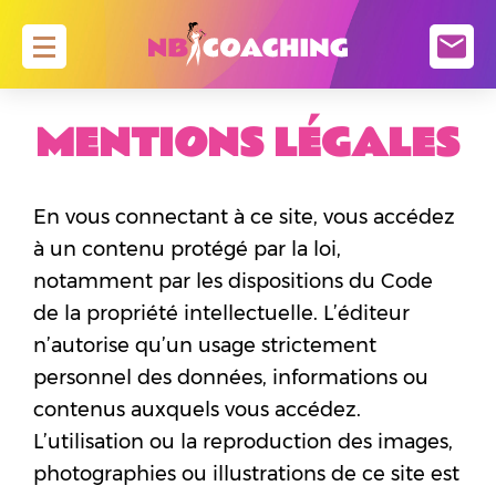
MENTIONS LÉGALES
ACCUEIL
PLANNING
En vous connectant à ce site, vous accédez
ZUMBA
à un contenu protégé par la loi,
PILOXING KNOCKOUT
notamment par les dispositions du Code
PILATES
de la propriété intellectuelle. L’éditeur
FASCIA FLOW
n’autorise qu’un usage strictement
RENFORCEMENT MUSCULAIRE
personnel des données, informations ou
BARRE AU SOL ( ATTENTION CE COURS N’ EST
contenus auxquels vous accédez.
PAS ENCORE OUVERT )
L’utilisation ou la reproduction des images,
HIIT / WOD
photographies ou illustrations de ce site est