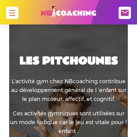
ACCUEIL
PLANNING
LES PITCHOUNES
ZUMBA
PILOXING KNOCKOUT
PILATES
L'activité gym chez NBcoaching contribue
au développement général de l 'enfant sur
FASCIA FLOW
le plan moteur, affectif, et cognitif.
RENFORCEMENT MUSCULAIRE
BARRE AU SOL ( ATTENTION CE COURS N’ EST
Ces activités gymniques sont utilisées sur
PAS ENCORE OUVERT )
un mode ludique car le jeu est vitale pour l
HIIT / WOD
enfant .